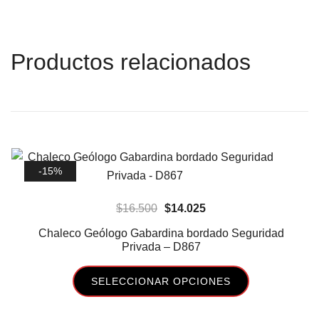
Productos relacionados
-15%
El
El
$
16.500
$
14.025
precio
precio
Chaleco Geólogo Gabardina bordado Seguridad
original
actual
Privada – D867
era:
es:
SELECCIONAR OPCIONES
$16.500.
$14.025.
Este