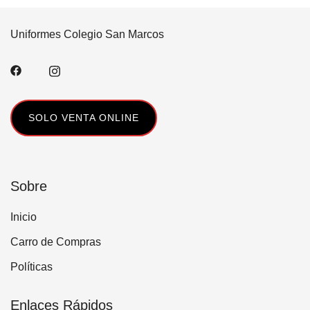
tiene
Uniformes Colegio San Marcos
múltiples
variantes.
Las
opciones
se
SOLO VENTA ONLINE
pueden
elegir
en
la
Sobre
página
de
Inicio
producto
Carro de Compras
Políticas
Enlaces Rápidos