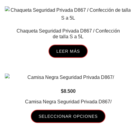
producto
tiene
múltiples
variantes.
Chaqueta Seguridad Privada D867 / Confección
Las
de talla S a 5L
opciones
se
LEER MÁS
pueden
elegir
en
la
página
$
8.500
de
Camisa Negra Seguridad Privada D867/
producto
SELECCIONAR OPCIONES
Este
producto