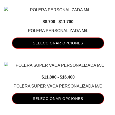
elegir
producto
$11.700
en
tiene
la
múltiples
página
Rango
$
8.700
-
$
11.700
variantes.
de
de
Las
POLERA PERSONALIZADA M/L
producto
precios:
opciones
desde
se
SELECCIONAR OPCIONES
$8.700
pueden
Este
hasta
elegir
producto
$11.700
en
tiene
la
múltiples
página
Rango
$
11.800
-
$
16.400
variantes.
de
de
Las
POLERA SUPER VACA PERSONALIZADA M/C
producto
precios:
opciones
desde
se
SELECCIONAR OPCIONES
$11.800
pueden
Este
hasta
elegir
producto