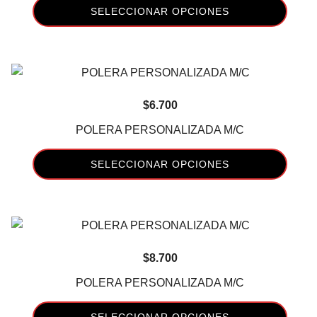
desde
se
SELECCIONAR OPCIONES
$11.800
pueden
Este
hasta
elegir
producto
$16.400
en
tiene
la
múltiples
página
$
6.700
variantes.
de
Las
POLERA PERSONALIZADA M/C
producto
opciones
se
SELECCIONAR OPCIONES
pueden
Este
elegir
producto
en
tiene
la
múltiples
página
$
8.700
variantes.
de
Las
POLERA PERSONALIZADA M/C
producto
opciones
se