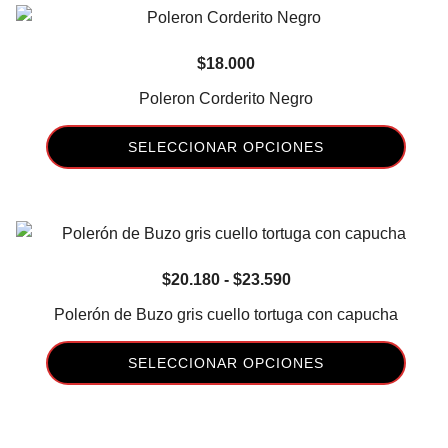
en
tiene
la
múltiples
página
$
18.000
variantes.
de
Las
Poleron Corderito Negro
producto
opciones
se
SELECCIONAR OPCIONES
pueden
Este
elegir
producto
en
tiene
la
múltiples
página
Rango
$
20.180
-
$
23.590
variantes.
de
de
Las
Polerón de Buzo gris cuello tortuga con capucha
producto
precios:
opciones
desde
se
SELECCIONAR OPCIONES
$20.180
pueden
Este
hasta
elegir
producto
$23.590
en