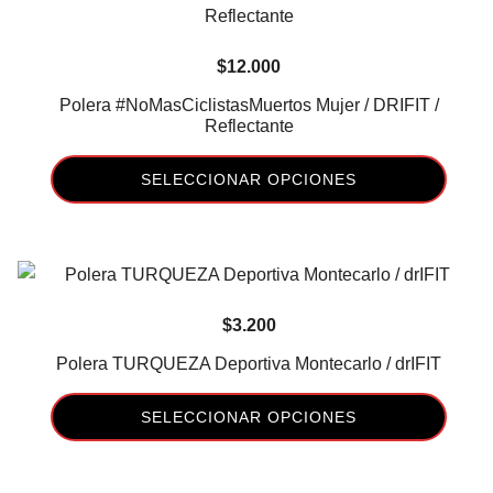
página
múltiples
de
variantes.
$
12.000
producto
Las
opciones
Polera #NoMasCiclistasMuertos Mujer / DRIFIT /
Reflectante
se
pueden
SELECCIONAR OPCIONES
elegir
en
Este
la
producto
página
tiene
de
múltiples
$
3.200
producto
variantes.
Las
Polera TURQUEZA Deportiva Montecarlo / drIFIT
opciones
se
SELECCIONAR OPCIONES
pueden
Este
elegir
producto