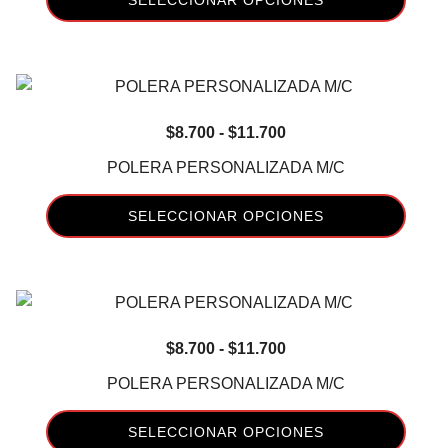
SELECCIONAR OPCIONES
pueden
Este
elegir
producto
en
tiene
la
múltiples
página
Rango
$
8.700
-
$
11.700
variantes.
de
de
Las
POLERA PERSONALIZADA M/C
producto
precios:
opciones
desde
se
SELECCIONAR OPCIONES
$8.700
pueden
Este
hasta
elegir
producto
$11.700
en
tiene
la
múltiples
página
Rango
$
8.700
-
$
11.700
variantes.
de
de
Las
POLERA PERSONALIZADA M/C
producto
precios:
opciones
desde
se
SELECCIONAR OPCIONES