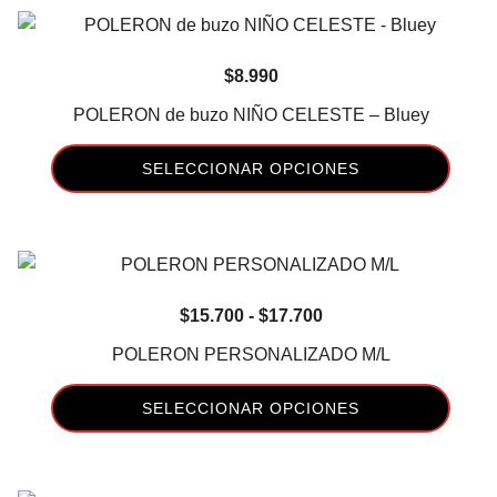
$16.400
en
tiene
la
múltiples
página
$
8.990
variantes.
de
Las
POLERON de buzo NIÑO CELESTE – Bluey
producto
opciones
se
SELECCIONAR OPCIONES
pueden
Este
elegir
producto
en
tiene
la
múltiples
página
Rango
$
15.700
-
$
17.700
variantes.
de
de
Las
POLERON PERSONALIZADO M/L
producto
precios:
opciones
desde
se
SELECCIONAR OPCIONES
$15.700
pueden
Este
hasta
elegir
producto
$17.700
en