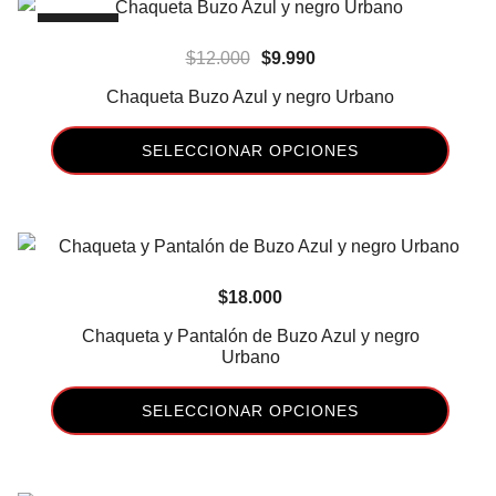
tiene
la
-17%
múltiples
página
El
El
$
12.000
$
9.990
variantes.
de
precio
precio
Las
Chaqueta Buzo Azul y negro Urbano
producto
original
actual
opciones
era:
es:
se
SELECCIONAR OPCIONES
$12.000.
$9.990.
pueden
Este
elegir
producto
en
tiene
la
múltiples
página
$
18.000
variantes.
de
Las
Chaqueta y Pantalón de Buzo Azul y negro
producto
Urbano
opciones
se
SELECCIONAR OPCIONES
pueden
elegir
Este
en
producto