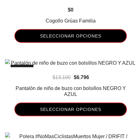
la
$
0
página
de
Cogollo Grúas Familia
producto
SELECCIONAR OPCIONES
Este
producto
tiene
-48%
múltiples
El
El
$
13.100
$
6.796
variantes.
precio
precio
Las
Pantalón de niño de buzo con bolsillos NEGRO Y
original
actual
AZUL
opciones
era:
es:
se
SELECCIONAR OPCIONES
$13.100.
$6.796.
pueden
elegir
Este
en
producto
la
tiene