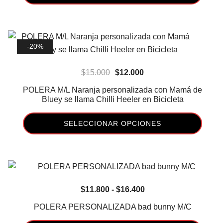
$14.180.
$8.453.
pueden
Este
elegir
producto
en
tiene
la
-20%
múltiples
página
variantes.
de
El
El
$
15.000
$
12.000
Las
producto
precio
precio
opciones
POLERA M/L Naranja personalizada con Mamá de
original
actual
Bluey se llama Chilli Heeler en Bicicleta
se
era:
es:
pueden
SELECCIONAR OPCIONES
$15.000.
$12.000.
elegir
en
Este
la
producto
página
tiene
de
múltiples
Rango
$
11.800
-
$
16.400
producto
variantes.
de
Las
POLERA PERSONALIZADA bad bunny M/C
precios:
opciones