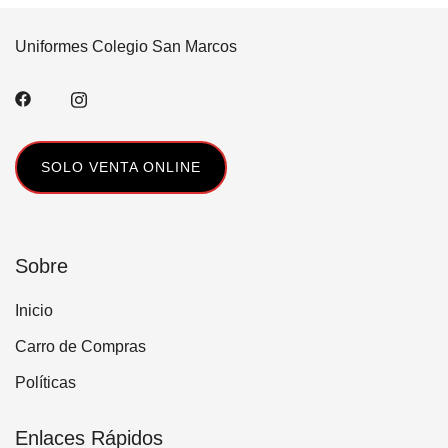
tiene
la
múltiples
página
Uniformes Colegio San Marcos
variantes.
de
Las
producto
opciones
se
pueden
SOLO VENTA ONLINE
elegir
en
la
página
Sobre
de
Inicio
producto
Carro de Compras
Políticas
Enlaces Rápidos