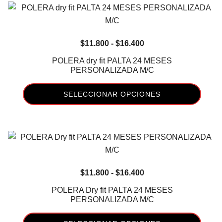
Rango
$
11.800
-
$
16.400
de
POLERA dry fit PALTA 24 MESES
precios:
PERSONALIZADA M/C
desde
SELECCIONAR OPCIONES
$11.800
hasta
Este
$16.400
producto
tiene
múltiples
variantes.
Rango
$
11.800
-
$
16.400
Las
de
opciones
POLERA Dry fit PALTA 24 MESES
precios:
PERSONALIZADA M/C
se
desde
pueden