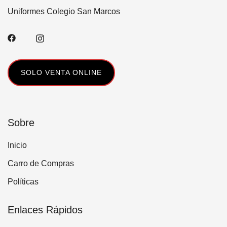
múltiples
página
Uniformes Colegio San Marcos
variantes.
de
Las
producto
opciones
se
pueden
SOLO VENTA ONLINE
elegir
en
la
página
Sobre
de
Inicio
producto
Carro de Compras
Políticas
Enlaces Rápidos