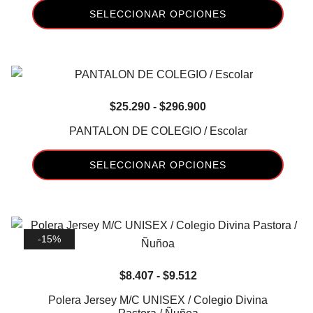
pueden
SELECCIONAR OPCIONES
$10.872
elegir
hasta
en
Este
$12.147
la
producto
página
tiene
de
múltiples
Rango
$
25.290
-
$
296.900
producto
variantes.
de
Las
PANTALON DE COLEGIO / Escolar
precios:
opciones
desde
se
SELECCIONAR OPCIONES
$25.290
pueden
Este
hasta
elegir
producto
$296.900
en
tiene
la
-15%
múltiples
página
variantes.
de
Rango
$
8.407
-
$
9.512
Las
producto
de
opciones
Polera Jersey M/C UNISEX / Colegio Divina
precios: