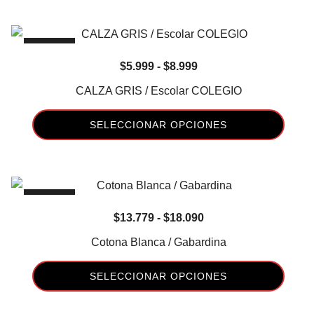
-49%
Rango
$
5.999
-
$
8.999
de
CALZA GRIS / Escolar COLEGIO
precios:
desde
SELECCIONAR OPCIONES
$5.999
Este
hasta
producto
$8.999
tiene
-15%
múltiples
Rango
$
13.779
-
$
18.090
variantes.
de
Las
Cotona Blanca / Gabardina
precios:
opciones
desde
se
SELECCIONAR OPCIONES
$13.779
pueden
Este
hasta
elegir