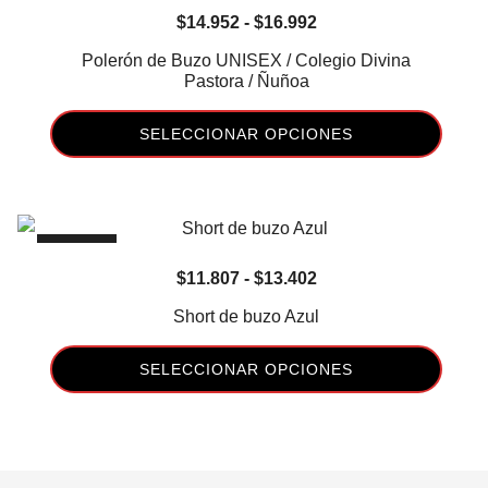
Rango
$
14.952
-
$
16.992
Las
de
opciones
Polerón de Buzo UNISEX / Colegio Divina
precios:
Pastora / Ñuñoa
se
desde
pueden
SELECCIONAR OPCIONES
$14.952
elegir
hasta
en
Este
$16.992
la
producto
página
tiene
-15%
de
múltiples
Rango
$
11.807
-
$
13.402
producto
variantes.
de
Las
Short de buzo Azul
precios:
opciones
desde
se
SELECCIONAR OPCIONES
$11.807
pueden
Este
hasta
elegir
producto
$13.402
en
tiene
la