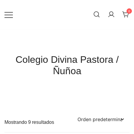
Skip
to
0
content
Colegio Divina Pastora /
Ñuñoa
Mostrando 9 resultados