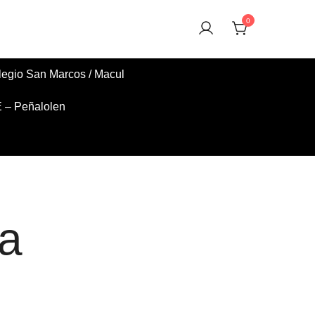
0
egio San Marcos / Macul
– Peñalolen
da