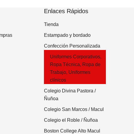
Enlaces Rápidos
Tienda
mpras
Estampado y bordado
Confección Personalizada
Uniformes Corporativos,
Ropa Técnica, Ropa de
Trabajo, Uniformes
clínicos
Colegio Divina Pastora /
Ñuñoa
Colegio San Marcos / Macul
Colegio el Roble / Ñuñoa
Boston College Alto Macul