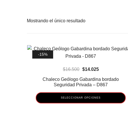
Mostrando el único resultado
-15%
El
El
$
16.500
$
14.025
precio
precio
Chaleco Geólogo Gabardina bordado
original
actual
Seguridad Privada – D867
era:
es:
SELECCIONAR OPCIONES
$16.500.
$14.025.
Este
producto
tiene